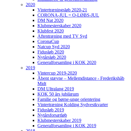
2020
Vintertræningsløb 2020-21
CORONA-JUL = O-LØBS-JUL
DM Nat 2020
Klubmesterskaber 2020
Klubfest 2020
Aftentræning med TV Syd
CoronaCup
Natcup Syd 2020
Fidusløb 2020
Nytårsløb 2020
Generalforsamling i KOK 2020
2019
Vintercup 2019-2020
Åbent stævne – Mellemdistance - Frederikshåb
Midt
DM Ultralang 2019
KOK 50 års jubilæum
Familie og børne-unge orientering
Vintertræning Kolding Sydvestkvarter
Fidusløb 2019
Nytårsforsætløb
Klubmesterskaber 2019
Generalforsamling i KOK 2019
2018