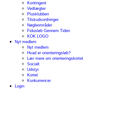
Kontingent
Vedtægter
Plusklubben
Tilskudsordninger
Nøgleområder
Fidusløb Gennem Tiden
KOK LOGO
Nyt medlem
Nyt medlem
Hvad er orienteringsløb?
Lær mere om orienteringskortet
Socialt
Udstyr
Kortet
Konkurrencer
Login