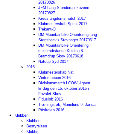
20170826
JFM Lang Stenderupskovene
20170827
Kreds ungdomsmatch 2017
Klubmesterskab Sprint 2017
Trekant-O
DM Mountainbike Orientering lang
Stensbaek / Stavnager 20170617
DM Mountainbike Orientering
mellemdistance Kolding &
Bramdrup Skov 20170618
Natcup Syd 2017
2016
Klubmesterskab Nat
Vintercuppen 2016
Divisionsmatch i COWI-ligaen
lørdag den 15. oktober 2016 i
Fovslet Skov
Fidusløb 2016
Træningsløb, Marielund 9. Januar
Påskeløb 2016
Klubben
Klubben
Bestyrelsen
Klubtøj