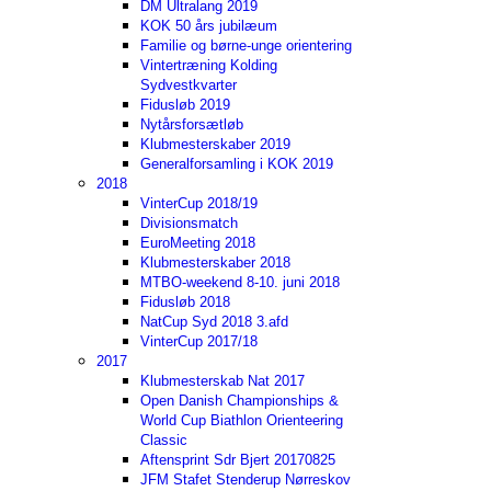
DM Ultralang 2019
KOK 50 års jubilæum
Familie og børne-unge orientering
Vintertræning Kolding
Sydvestkvarter
Fidusløb 2019
Nytårsforsætløb
Klubmesterskaber 2019
Generalforsamling i KOK 2019
2018
VinterCup 2018/19
Divisionsmatch
EuroMeeting 2018
Klubmesterskaber 2018
MTBO-weekend 8-10. juni 2018
Fidusløb 2018
NatCup Syd 2018 3.afd
VinterCup 2017/18
2017
Klubmesterskab Nat 2017
Open Danish Championships &
World Cup Biathlon Orienteering
Classic
Aftensprint Sdr Bjert 20170825
JFM Stafet Stenderup Nørreskov