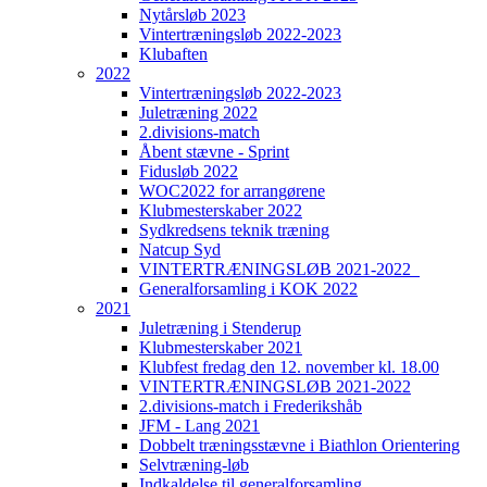
Nytårsløb 2023
Vintertræningsløb 2022-2023
Klubaften
2022
Vintertræningsløb 2022-2023
Juletræning 2022
2.divisions-match
Åbent stævne - Sprint
Fidusløb 2022
WOC2022 for arrangørene
Klubmesterskaber 2022
Sydkredsens teknik træning
Natcup Syd
VINTERTRÆNINGSLØB 2021-2022_
Generalforsamling i KOK 2022
2021
Juletræning i Stenderup
Klubmesterskaber 2021
Klubfest fredag den 12. november kl. 18.00
VINTERTRÆNINGSLØB 2021-2022
2.divisions-match i Frederikshåb
JFM - Lang 2021
Dobbelt træningsstævne i Biathlon Orientering
Selvtræning-løb
Indkaldelse til generalforsamling