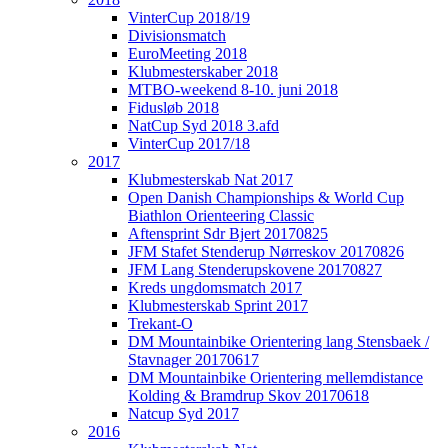
VinterCup 2018/19
Divisionsmatch
EuroMeeting 2018
Klubmesterskaber 2018
MTBO-weekend 8-10. juni 2018
Fidusløb 2018
NatCup Syd 2018 3.afd
VinterCup 2017/18
2017
Klubmesterskab Nat 2017
Open Danish Championships & World Cup
Biathlon Orienteering Classic
Aftensprint Sdr Bjert 20170825
JFM Stafet Stenderup Nørreskov 20170826
JFM Lang Stenderupskovene 20170827
Kreds ungdomsmatch 2017
Klubmesterskab Sprint 2017
Trekant-O
DM Mountainbike Orientering lang Stensbaek /
Stavnager 20170617
DM Mountainbike Orientering mellemdistance
Kolding & Bramdrup Skov 20170618
Natcup Syd 2017
2016