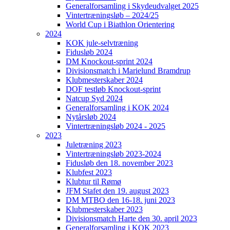
Generalforsamling i Skydeudvalget 2025
Vintertræningsløb – 2024/25
World Cup i Biathlon Orientering
2024
KOK jule-selvtræning
Fidusløb 2024
DM Knockout-sprint 2024
Divisionsmatch i Marielund Bramdrup
Klubmesterskaber 2024
DOF testløb Knockout-sprint
Natcup Syd 2024
Generalforsamling i KOK 2024
Nytårsløb 2024
Vintertræningsløb 2024 - 2025
2023
Juletræning 2023
Vintertræningsløb 2023-2024
Fidusløb den 18. november 2023
Klubfest 2023
Klubtur til Rømø
JFM Stafet den 19. august 2023
DM MTBO den 16-18. juni 2023
Klubmesterskaber 2023
Divisionsmatch Harte den 30. april 2023
Generalforsamling i KOK 2023