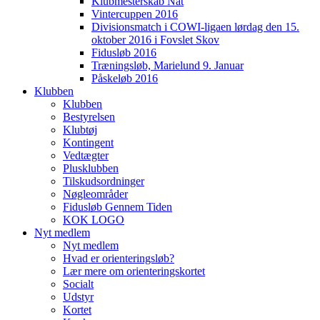
Klubmesterskab Nat
Vintercuppen 2016
Divisionsmatch i COWI-ligaen lørdag den 15.
oktober 2016 i Fovslet Skov
Fidusløb 2016
Træningsløb, Marielund 9. Januar
Påskeløb 2016
Klubben
Klubben
Bestyrelsen
Klubtøj
Kontingent
Vedtægter
Plusklubben
Tilskudsordninger
Nøgleområder
Fidusløb Gennem Tiden
KOK LOGO
Nyt medlem
Nyt medlem
Hvad er orienteringsløb?
Lær mere om orienteringskortet
Socialt
Udstyr
Kortet