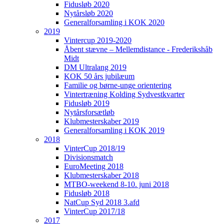
Fidusløb 2020
Nytårsløb 2020
Generalforsamling i KOK 2020
2019
Vintercup 2019-2020
Åbent stævne – Mellemdistance - Frederikshåb
Midt
DM Ultralang 2019
KOK 50 års jubilæum
Familie og børne-unge orientering
Vintertræning Kolding Sydvestkvarter
Fidusløb 2019
Nytårsforsætløb
Klubmesterskaber 2019
Generalforsamling i KOK 2019
2018
VinterCup 2018/19
Divisionsmatch
EuroMeeting 2018
Klubmesterskaber 2018
MTBO-weekend 8-10. juni 2018
Fidusløb 2018
NatCup Syd 2018 3.afd
VinterCup 2017/18
2017