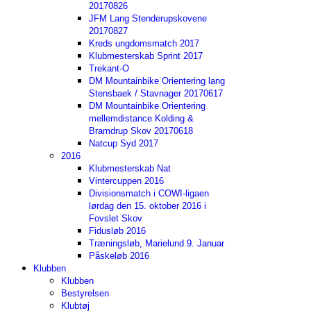
20170826
JFM Lang Stenderupskovene
20170827
Kreds ungdomsmatch 2017
Klubmesterskab Sprint 2017
Trekant-O
DM Mountainbike Orientering lang
Stensbaek / Stavnager 20170617
DM Mountainbike Orientering
mellemdistance Kolding &
Bramdrup Skov 20170618
Natcup Syd 2017
2016
Klubmesterskab Nat
Vintercuppen 2016
Divisionsmatch i COWI-ligaen
lørdag den 15. oktober 2016 i
Fovslet Skov
Fidusløb 2016
Træningsløb, Marielund 9. Januar
Påskeløb 2016
Klubben
Klubben
Bestyrelsen
Klubtøj