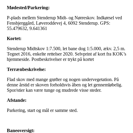
Mødested/Parkering:
P-plads mellem Stenderup Midt- og Nørreskov. Indkørsel ved
Fensbjerggård, Løveroddevej 4, 6092 Stenderup. GPS:
55.479632, 9.641361
Kortet:
Stenderup Midtskov 1:7.500, let bane dog 1:5.000, ækv. 2,5 m.
Tegnet 2016, enkelte rettelser 2020. Selvprint af kort fra KOK’s
hjemmeside. Postbeskrivelser er trykt på kortet
Terrænbeskrivelse:
Flad skov med mange grøfter og nogen undervegetation. På
denne årstid er skoven forholdsvis åben og let gennemløbelig.
Spor/stier kan være tunge og mudrede visse steder.
Afstande:
Parkering, start og mål er samme sted.
Baneoversigt: