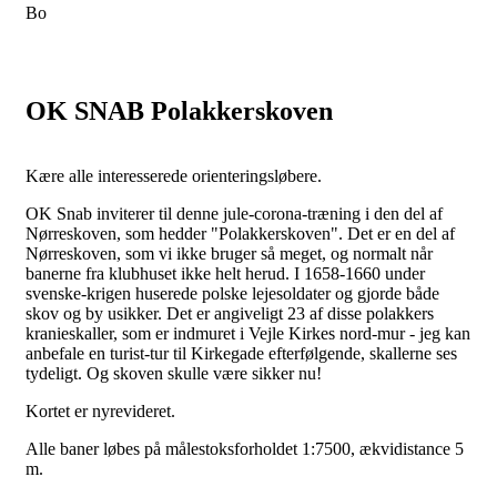
Bo
OK SNAB Polakkerskoven
Kære alle interesserede orienteringsløbere.
OK Snab inviterer til denne jule-corona-træning i den del af
Nørreskoven, som hedder "Polakkerskoven". Det er en del af
Nørreskoven, som vi ikke bruger så meget, og normalt når
banerne fra klubhuset ikke helt herud. I 1658-1660 under
svenske-krigen huserede polske lejesoldater og gjorde både
skov og by usikker. Det er angiveligt 23 af disse polakkers
kranieskaller, som er indmuret i Vejle Kirkes nord-mur - jeg kan
anbefale en turist-tur til Kirkegade efterfølgende, skallerne ses
tydeligt. Og skoven skulle være sikker nu!
Kortet er nyrevideret.
Alle baner løbes på målestoksforholdet 1:7500, ækvidistance 5
m.