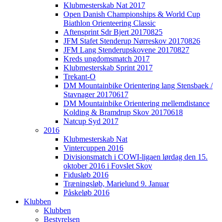
Klubmesterskab Nat 2017
Open Danish Championships & World Cup
Biathlon Orienteering Classic
Aftensprint Sdr Bjert 20170825
JFM Stafet Stenderup Nørreskov 20170826
JFM Lang Stenderupskovene 20170827
Kreds ungdomsmatch 2017
Klubmesterskab Sprint 2017
Trekant-O
DM Mountainbike Orientering lang Stensbaek /
Stavnager 20170617
DM Mountainbike Orientering mellemdistance
Kolding & Bramdrup Skov 20170618
Natcup Syd 2017
2016
Klubmesterskab Nat
Vintercuppen 2016
Divisionsmatch i COWI-ligaen lørdag den 15.
oktober 2016 i Fovslet Skov
Fidusløb 2016
Træningsløb, Marielund 9. Januar
Påskeløb 2016
Klubben
Klubben
Bestyrelsen