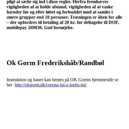
pligt at sætte sig ind i disse regler. Herfra fremhæves
vigtigheden af at holde afstand, vigtigheden af at vaske
hænder før og efter løbet og forbuddet mod at samles i
større grupper end 10 personer. Træningen er åben for alle
– der opfordres til betaling af 20 kr. for deltagelse til DOF,
mobilepay 269030. God fornøjelse.
Ok Gorm Frederikshåb/Randbøl
Instruktion og baner kan hentes på OK Gorms hjemmeside se
her
http://okgorm.dk/corona-jul-o-loebs-jul/