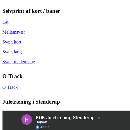
Selvprint af kort / baner
Let
Mellemsvær
Svær, kort
Svær, lang
Svær, mellemlang
O-Track
O-Track
Juletræning i Stenderup