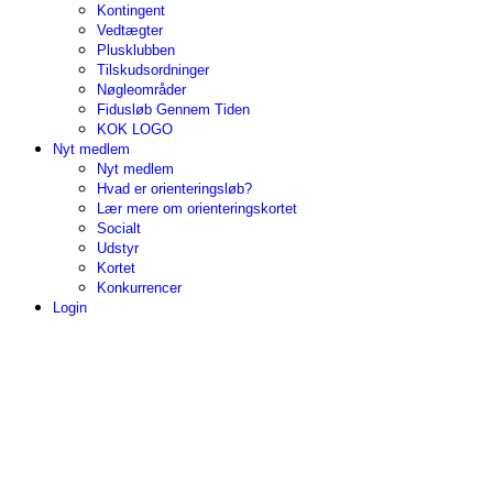
Kontingent
Vedtægter
Plusklubben
Tilskudsordninger
Nøgleområder
Fidusløb Gennem Tiden
KOK LOGO
Nyt medlem
Nyt medlem
Hvad er orienteringsløb?
Lær mere om orienteringskortet
Socialt
Udstyr
Kortet
Konkurrencer
Login