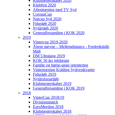
Klubmesterskaber 2020
Klubfest 2020
Aftentræning med TV Syd
CoronaCup
Natcup Syd 2020
Fidusløb 2020
Nytårsløb 2020
Generalforsamling i KOK 2020
2019
Vintercup 2019-2020
Åbent stævne – Mellemdistance - Frederikshåb
Midt
DM Ultralang 2019
KOK 50 års jubilæum
Familie og børne-unge orientering
Vintertræning Kolding Sydvestkvarter
Fidusløb 2019
Nytårsforsætløb
Klubmesterskaber 2019
Generalforsamling i KOK 2019
2018
VinterCup 2018/19
Divisionsmatch
EuroMeeting 2018
Klubmesterskaber 2018