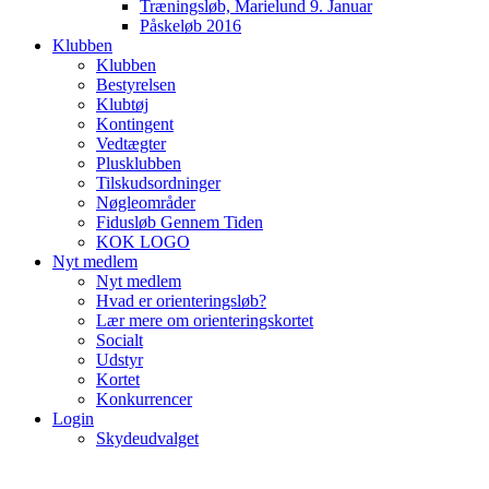
Træningsløb, Marielund 9. Januar
Påskeløb 2016
Klubben
Klubben
Bestyrelsen
Klubtøj
Kontingent
Vedtægter
Plusklubben
Tilskudsordninger
Nøgleområder
Fidusløb Gennem Tiden
KOK LOGO
Nyt medlem
Nyt medlem
Hvad er orienteringsløb?
Lær mere om orienteringskortet
Socialt
Udstyr
Kortet
Konkurrencer
Login
Skydeudvalget