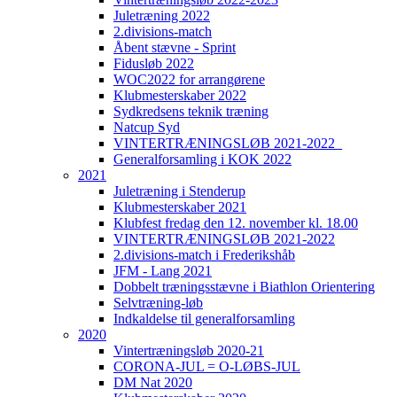
Juletræning 2022
2.divisions-match
Åbent stævne - Sprint
Fidusløb 2022
WOC2022 for arrangørene
Klubmesterskaber 2022
Sydkredsens teknik træning
Natcup Syd
VINTERTRÆNINGSLØB 2021-2022_
Generalforsamling i KOK 2022
2021
Juletræning i Stenderup
Klubmesterskaber 2021
Klubfest fredag den 12. november kl. 18.00
VINTERTRÆNINGSLØB 2021-2022
2.divisions-match i Frederikshåb
JFM - Lang 2021
Dobbelt træningsstævne i Biathlon Orientering
Selvtræning-løb
Indkaldelse til generalforsamling
2020
Vintertræningsløb 2020-21
CORONA-JUL = O-LØBS-JUL
DM Nat 2020