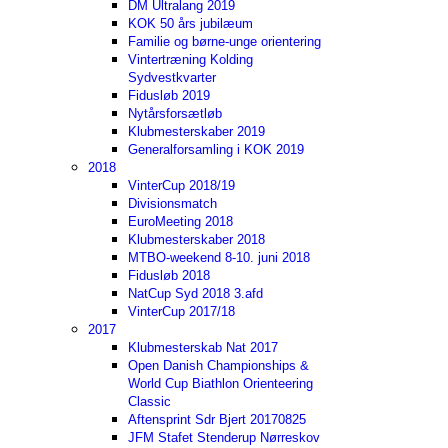
DM Ultralang 2019
KOK 50 års jubilæum
Familie og børne-unge orientering
Vintertræning Kolding
Sydvestkvarter
Fidusløb 2019
Nytårsforsætløb
Klubmesterskaber 2019
Generalforsamling i KOK 2019
2018
VinterCup 2018/19
Divisionsmatch
EuroMeeting 2018
Klubmesterskaber 2018
MTBO-weekend 8-10. juni 2018
Fidusløb 2018
NatCup Syd 2018 3.afd
VinterCup 2017/18
2017
Klubmesterskab Nat 2017
Open Danish Championships &
World Cup Biathlon Orienteering
Classic
Aftensprint Sdr Bjert 20170825
JFM Stafet Stenderup Nørreskov