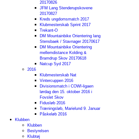
20170826
JFM Lang Stenderupskovene
20170827
Kreds ungdomsmatch 2017
Klubmesterskab Sprint 2017
Trekant-O
DM Mountainbike Orientering lang
Stensbaek / Stavnager 20170617
DM Mountainbike Orientering
mellemdistance Kolding &
Bramdrup Skov 20170618
Natcup Syd 2017
2016
Klubmesterskab Nat
Vintercuppen 2016
Divisionsmatch i COWI-ligaen
lørdag den 15. oktober 2016 i
Fovslet Skov
Fidusløb 2016
Træningsløb, Marielund 9. Januar
Påskeløb 2016
Klubben
Klubben
Bestyrelsen
Klubtøj