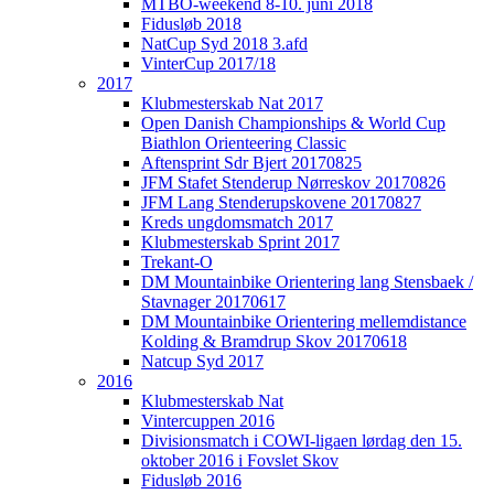
MTBO-weekend 8-10. juni 2018
Fidusløb 2018
NatCup Syd 2018 3.afd
VinterCup 2017/18
2017
Klubmesterskab Nat 2017
Open Danish Championships & World Cup
Biathlon Orienteering Classic
Aftensprint Sdr Bjert 20170825
JFM Stafet Stenderup Nørreskov 20170826
JFM Lang Stenderupskovene 20170827
Kreds ungdomsmatch 2017
Klubmesterskab Sprint 2017
Trekant-O
DM Mountainbike Orientering lang Stensbaek /
Stavnager 20170617
DM Mountainbike Orientering mellemdistance
Kolding & Bramdrup Skov 20170618
Natcup Syd 2017
2016
Klubmesterskab Nat
Vintercuppen 2016
Divisionsmatch i COWI-ligaen lørdag den 15.
oktober 2016 i Fovslet Skov
Fidusløb 2016