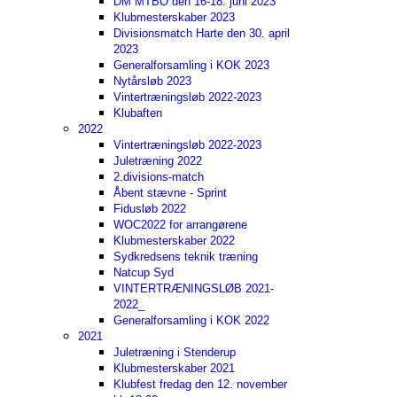
DM MTBO den 16-18. juni 2023
Klubmesterskaber 2023
Divisionsmatch Harte den 30. april
2023
Generalforsamling i KOK 2023
Nytårsløb 2023
Vintertræningsløb 2022-2023
Klubaften
2022
Vintertræningsløb 2022-2023
Juletræning 2022
2.divisions-match
Åbent stævne - Sprint
Fidusløb 2022
WOC2022 for arrangørene
Klubmesterskaber 2022
Sydkredsens teknik træning
Natcup Syd
VINTERTRÆNINGSLØB 2021-
2022_
Generalforsamling i KOK 2022
2021
Juletræning i Stenderup
Klubmesterskaber 2021
Klubfest fredag den 12. november