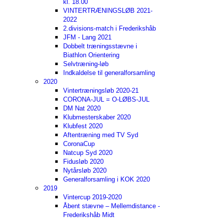
kl. 18.00
VINTERTRÆNINGSLØB 2021-
2022
2.divisions-match i Frederikshåb
JFM - Lang 2021
Dobbelt træningsstævne i
Biathlon Orientering
Selvtræning-løb
Indkaldelse til generalforsamling
2020
Vintertræningsløb 2020-21
CORONA-JUL = O-LØBS-JUL
DM Nat 2020
Klubmesterskaber 2020
Klubfest 2020
Aftentræning med TV Syd
CoronaCup
Natcup Syd 2020
Fidusløb 2020
Nytårsløb 2020
Generalforsamling i KOK 2020
2019
Vintercup 2019-2020
Åbent stævne – Mellemdistance -
Frederikshåb Midt