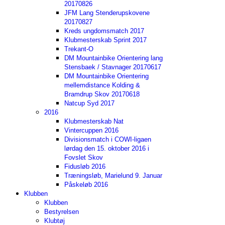
20170826
JFM Lang Stenderupskovene
20170827
Kreds ungdomsmatch 2017
Klubmesterskab Sprint 2017
Trekant-O
DM Mountainbike Orientering lang
Stensbaek / Stavnager 20170617
DM Mountainbike Orientering
mellemdistance Kolding &
Bramdrup Skov 20170618
Natcup Syd 2017
2016
Klubmesterskab Nat
Vintercuppen 2016
Divisionsmatch i COWI-ligaen
lørdag den 15. oktober 2016 i
Fovslet Skov
Fidusløb 2016
Træningsløb, Marielund 9. Januar
Påskeløb 2016
Klubben
Klubben
Bestyrelsen
Klubtøj