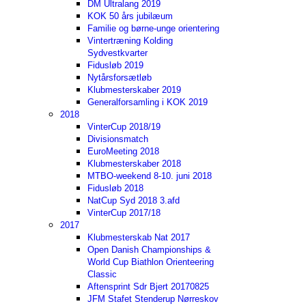
DM Ultralang 2019
KOK 50 års jubilæum
Familie og børne-unge orientering
Vintertræning Kolding
Sydvestkvarter
Fidusløb 2019
Nytårsforsætløb
Klubmesterskaber 2019
Generalforsamling i KOK 2019
2018
VinterCup 2018/19
Divisionsmatch
EuroMeeting 2018
Klubmesterskaber 2018
MTBO-weekend 8-10. juni 2018
Fidusløb 2018
NatCup Syd 2018 3.afd
VinterCup 2017/18
2017
Klubmesterskab Nat 2017
Open Danish Championships &
World Cup Biathlon Orienteering
Classic
Aftensprint Sdr Bjert 20170825
JFM Stafet Stenderup Nørreskov