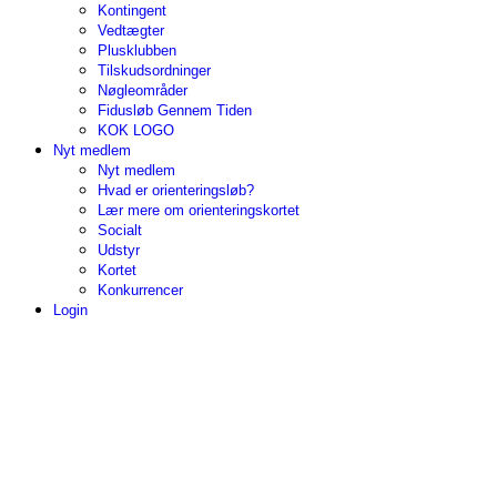
Kontingent
Vedtægter
Plusklubben
Tilskudsordninger
Nøgleområder
Fidusløb Gennem Tiden
KOK LOGO
Nyt medlem
Nyt medlem
Hvad er orienteringsløb?
Lær mere om orienteringskortet
Socialt
Udstyr
Kortet
Konkurrencer
Login