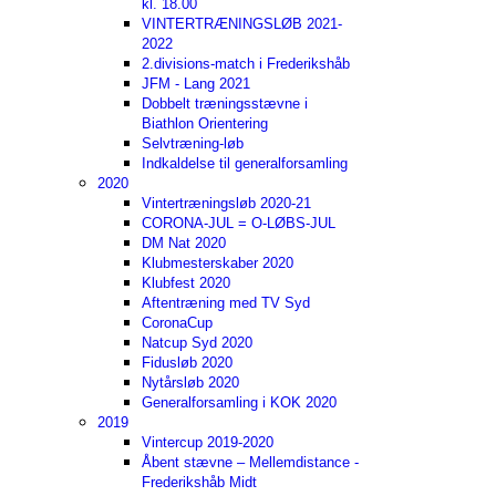
kl. 18.00
VINTERTRÆNINGSLØB 2021-
2022
2.divisions-match i Frederikshåb
JFM - Lang 2021
Dobbelt træningsstævne i
Biathlon Orientering
Selvtræning-løb
Indkaldelse til generalforsamling
2020
Vintertræningsløb 2020-21
CORONA-JUL = O-LØBS-JUL
DM Nat 2020
Klubmesterskaber 2020
Klubfest 2020
Aftentræning med TV Syd
CoronaCup
Natcup Syd 2020
Fidusløb 2020
Nytårsløb 2020
Generalforsamling i KOK 2020
2019
Vintercup 2019-2020
Åbent stævne – Mellemdistance -
Frederikshåb Midt