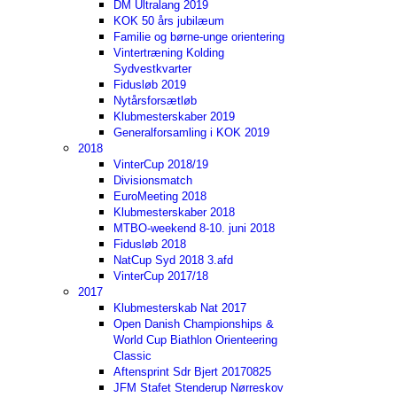
DM Ultralang 2019
KOK 50 års jubilæum
Familie og børne-unge orientering
Vintertræning Kolding
Sydvestkvarter
Fidusløb 2019
Nytårsforsætløb
Klubmesterskaber 2019
Generalforsamling i KOK 2019
2018
VinterCup 2018/19
Divisionsmatch
EuroMeeting 2018
Klubmesterskaber 2018
MTBO-weekend 8-10. juni 2018
Fidusløb 2018
NatCup Syd 2018 3.afd
VinterCup 2017/18
2017
Klubmesterskab Nat 2017
Open Danish Championships &
World Cup Biathlon Orienteering
Classic
Aftensprint Sdr Bjert 20170825
JFM Stafet Stenderup Nørreskov