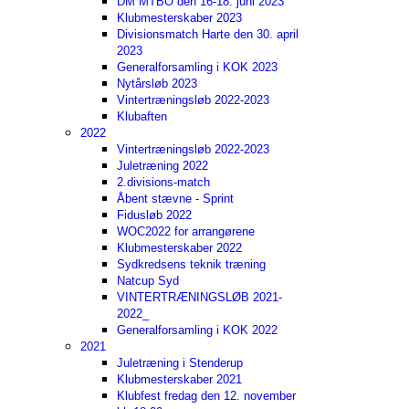
DM MTBO den 16-18. juni 2023
Klubmesterskaber 2023
Divisionsmatch Harte den 30. april
2023
Generalforsamling i KOK 2023
Nytårsløb 2023
Vintertræningsløb 2022-2023
Klubaften
2022
Vintertræningsløb 2022-2023
Juletræning 2022
2.divisions-match
Åbent stævne - Sprint
Fidusløb 2022
WOC2022 for arrangørene
Klubmesterskaber 2022
Sydkredsens teknik træning
Natcup Syd
VINTERTRÆNINGSLØB 2021-
2022_
Generalforsamling i KOK 2022
2021
Juletræning i Stenderup
Klubmesterskaber 2021
Klubfest fredag den 12. november