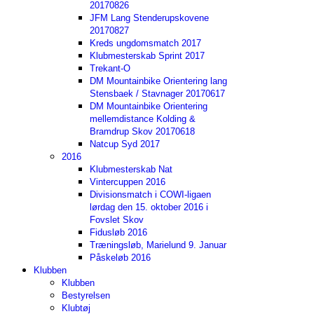
20170826
JFM Lang Stenderupskovene
20170827
Kreds ungdomsmatch 2017
Klubmesterskab Sprint 2017
Trekant-O
DM Mountainbike Orientering lang
Stensbaek / Stavnager 20170617
DM Mountainbike Orientering
mellemdistance Kolding &
Bramdrup Skov 20170618
Natcup Syd 2017
2016
Klubmesterskab Nat
Vintercuppen 2016
Divisionsmatch i COWI-ligaen
lørdag den 15. oktober 2016 i
Fovslet Skov
Fidusløb 2016
Træningsløb, Marielund 9. Januar
Påskeløb 2016
Klubben
Klubben
Bestyrelsen
Klubtøj