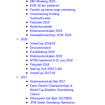
DM Ultralang 2019
KOK 50 års jubilæum
Familie og børne-unge orientering
Vintertræning Kolding
Sydvestkvarter
Fidusløb 2019
Nytårsforsætløb
Klubmesterskaber 2019
Generalforsamling i KOK 2019
2018
VinterCup 2018/19
Divisionsmatch
EuroMeeting 2018
Klubmesterskaber 2018
MTBO-weekend 8-10. juni 2018
Fidusløb 2018
NatCup Syd 2018 3.afd
VinterCup 2017/18
2017
Klubmesterskab Nat 2017
Open Danish Championships &
World Cup Biathlon Orienteering
Classic
Aftensprint Sdr Bjert 20170825
JFM Stafet Stenderup Nørreskov