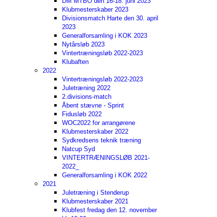
DM MTBO den 16-18. juni 2023
Klubmesterskaber 2023
Divisionsmatch Harte den 30. april
2023
Generalforsamling i KOK 2023
Nytårsløb 2023
Vintertræningsløb 2022-2023
Klubaften
2022
Vintertræningsløb 2022-2023
Juletræning 2022
2.divisions-match
Åbent stævne - Sprint
Fidusløb 2022
WOC2022 for arrangørene
Klubmesterskaber 2022
Sydkredsens teknik træning
Natcup Syd
VINTERTRÆNINGSLØB 2021-
2022_
Generalforsamling i KOK 2022
2021
Juletræning i Stenderup
Klubmesterskaber 2021
Klubfest fredag den 12. november