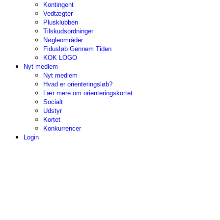
Kontingent
Vedtægter
Plusklubben
Tilskudsordninger
Nøgleområder
Fidusløb Gennem Tiden
KOK LOGO
Nyt medlem
Nyt medlem
Hvad er orienteringsløb?
Lær mere om orienteringskortet
Socialt
Udstyr
Kortet
Konkurrencer
Login