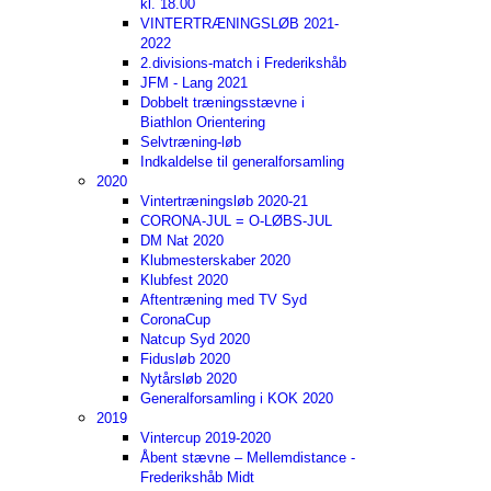
kl. 18.00
VINTERTRÆNINGSLØB 2021-
2022
2.divisions-match i Frederikshåb
JFM - Lang 2021
Dobbelt træningsstævne i
Biathlon Orientering
Selvtræning-løb
Indkaldelse til generalforsamling
2020
Vintertræningsløb 2020-21
CORONA-JUL = O-LØBS-JUL
DM Nat 2020
Klubmesterskaber 2020
Klubfest 2020
Aftentræning med TV Syd
CoronaCup
Natcup Syd 2020
Fidusløb 2020
Nytårsløb 2020
Generalforsamling i KOK 2020
2019
Vintercup 2019-2020
Åbent stævne – Mellemdistance -
Frederikshåb Midt