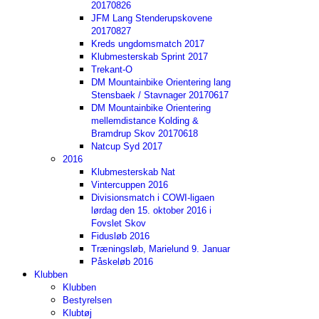
20170826
JFM Lang Stenderupskovene
20170827
Kreds ungdomsmatch 2017
Klubmesterskab Sprint 2017
Trekant-O
DM Mountainbike Orientering lang
Stensbaek / Stavnager 20170617
DM Mountainbike Orientering
mellemdistance Kolding &
Bramdrup Skov 20170618
Natcup Syd 2017
2016
Klubmesterskab Nat
Vintercuppen 2016
Divisionsmatch i COWI-ligaen
lørdag den 15. oktober 2016 i
Fovslet Skov
Fidusløb 2016
Træningsløb, Marielund 9. Januar
Påskeløb 2016
Klubben
Klubben
Bestyrelsen
Klubtøj