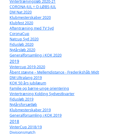
Vintertræningsløb 2020-21
CORONA-JUL = O-LØBS-JUL
DM Nat 2020
Klubmesterskaber 2020
Klubfest 2020
Aftentræning med TV Syd
CoronaCup
Natcup Syd 2020
Fidusløb 2020
Nytårsløb 2020
Generalforsamling i KOK 2020
2019
Vintercup 2019-2020
Åbent stævne – Mellemdistance - Frederikshåb Midt
DM Ultralang 2019
KOK 50 års jubilæum
Familie og børne-unge orientering
Vintertræning Kolding Sydvestkvarter
Fidusløb 2019
Nytårsforsætløb
Klubmesterskaber 2019
Generalforsamling i KOK 2019
2018
VinterCup 2018/19
Divisionsmatch