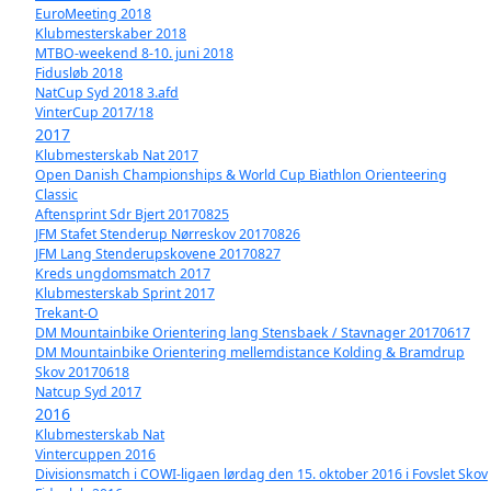
EuroMeeting 2018
Klubmesterskaber 2018
MTBO-weekend 8-10. juni 2018
Fidusløb 2018
NatCup Syd 2018 3.afd
VinterCup 2017/18
2017
Klubmesterskab Nat 2017
Open Danish Championships & World Cup Biathlon Orienteering
Classic
Aftensprint Sdr Bjert 20170825
JFM Stafet Stenderup Nørreskov 20170826
JFM Lang Stenderupskovene 20170827
Kreds ungdomsmatch 2017
Klubmesterskab Sprint 2017
Trekant-O
DM Mountainbike Orientering lang Stensbaek / Stavnager 20170617
DM Mountainbike Orientering mellemdistance Kolding & Bramdrup
Skov 20170618
Natcup Syd 2017
2016
Klubmesterskab Nat
Vintercuppen 2016
Divisionsmatch i COWI-ligaen lørdag den 15. oktober 2016 i Fovslet Skov