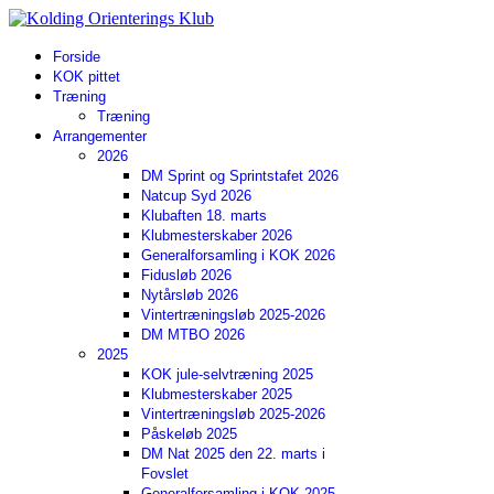
Year
Month
Year
Month
Forside
KOK pittet
Træning
Træning
Arrangementer
2026
DM Sprint og Sprintstafet 2026
Natcup Syd 2026
Klubaften 18. marts
Klubmesterskaber 2026
Generalforsamling i KOK 2026
Fidusløb 2026
Nytårsløb 2026
Vintertræningsløb 2025-2026
DM MTBO 2026
2025
KOK jule-selvtræning 2025
Klubmesterskaber 2025
Vintertræningsløb 2025-2026
Påskeløb 2025
DM Nat 2025 den 22. marts i
Fovslet
Generalforsamling i KOK 2025