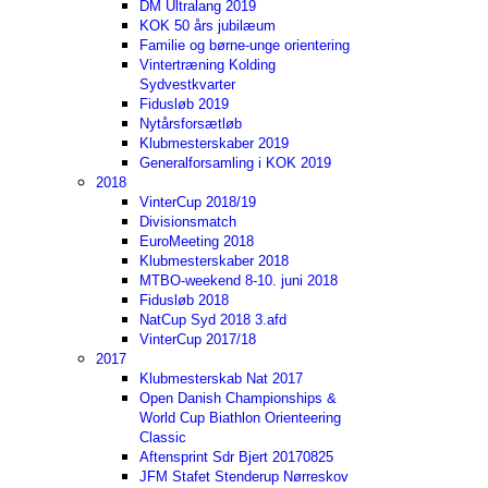
DM Ultralang 2019
KOK 50 års jubilæum
Familie og børne-unge orientering
Vintertræning Kolding
Sydvestkvarter
Fidusløb 2019
Nytårsforsætløb
Klubmesterskaber 2019
Generalforsamling i KOK 2019
2018
VinterCup 2018/19
Divisionsmatch
EuroMeeting 2018
Klubmesterskaber 2018
MTBO-weekend 8-10. juni 2018
Fidusløb 2018
NatCup Syd 2018 3.afd
VinterCup 2017/18
2017
Klubmesterskab Nat 2017
Open Danish Championships &
World Cup Biathlon Orienteering
Classic
Aftensprint Sdr Bjert 20170825
JFM Stafet Stenderup Nørreskov