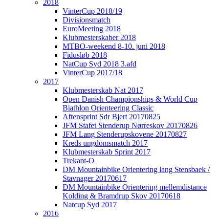
2018
VinterCup 2018/19
Divisionsmatch
EuroMeeting 2018
Klubmesterskaber 2018
MTBO-weekend 8-10. juni 2018
Fidusløb 2018
NatCup Syd 2018 3.afd
VinterCup 2017/18
2017
Klubmesterskab Nat 2017
Open Danish Championships & World Cup
Biathlon Orienteering Classic
Aftensprint Sdr Bjert 20170825
JFM Stafet Stenderup Nørreskov 20170826
JFM Lang Stenderupskovene 20170827
Kreds ungdomsmatch 2017
Klubmesterskab Sprint 2017
Trekant-O
DM Mountainbike Orientering lang Stensbaek /
Stavnager 20170617
DM Mountainbike Orientering mellemdistance
Kolding & Bramdrup Skov 20170618
Natcup Syd 2017
2016