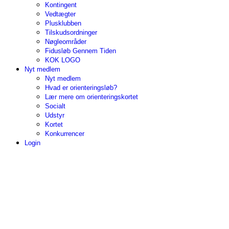
Kontingent
Vedtægter
Plusklubben
Tilskudsordninger
Nøgleområder
Fidusløb Gennem Tiden
KOK LOGO
Nyt medlem
Nyt medlem
Hvad er orienteringsløb?
Lær mere om orienteringskortet
Socialt
Udstyr
Kortet
Konkurrencer
Login