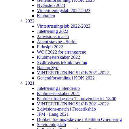
Generalforsamling i KOK 2023
Nytårsløb 2023
Vintertræningsløb 2022-2023
Klubaften
2022
Vintertræningsløb 2022-2023
Juletræning 2022
2.divisions-match
Åbent stævne - Sprint
Fidusløb 2022
WOC2022 for arrangørene
Klubmesterskaber 2022
Sydkredsens teknik træning
Natcup Syd
VINTERTRÆNINGSLØB 2021-2022_
Generalforsamling i KOK 2022
2021
Juletræning i Stenderup
Klubmesterskaber 2021
Klubfest fredag den 12. november kl. 18.00
VINTERTRÆNINGSLØB 2021-2022
2.divisions-match i Frederikshåb
JFM - Lang 2021
Dobbelt træningsstævne i Biathlon Orientering
Selvtræning-løb