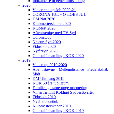
Indkaldelse til generalforsamling
2020
Vintertræningsløb 2020-21
CORONA-JUL = O-LØBS-JUL
DM Nat 2020
Klubmesterskaber 2020
Klubfest 2020
Aftentræning med TV Syd
CoronaCup
Natcup Syd 2020
Fidusløb 2020
Nytårsløb 2020
Generalforsamling i KOK 2020
2019
Vintercup 2019-2020
Åbent stævne – Mellemdistance - Frederikshåb
Midt
DM Ultralang 2019
KOK 50 års jubilæum
Familie og børne-unge orientering
Vintertræning Kolding Sydvestkvarter
Fidusløb 2019
Nytårsforsætløb
Klubmesterskaber 2019
Generalforsamling i KOK 2019