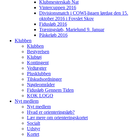
Klubmesterskab Nat
Vintercuppen 2016
Divisionsmatch i COWI-ligaen lørdag den 15.
oktober 2016 i Fovslet Skov
Fidusløb 2016
Træningsløb, Marielund 9. Januar
Påskeløb 2016
Klubben
Klubben
Bestyrelsen
Klubtøj
Kontingent
Vedtægter
Plusklubben
Tilskudsordninger
Nøgleområder
Fidusløb Gennem Tiden
KOK LOGO
Nyt medlem
Nyt medlem
Hvad er orienteringsløb?
Lær mere om orienteringskortet
Socialt
Udstyr
Kortet