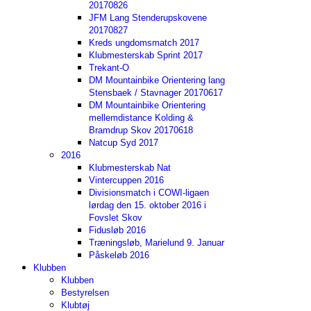
20170826
JFM Lang Stenderupskovene
20170827
Kreds ungdomsmatch 2017
Klubmesterskab Sprint 2017
Trekant-O
DM Mountainbike Orientering lang
Stensbaek / Stavnager 20170617
DM Mountainbike Orientering
mellemdistance Kolding &
Bramdrup Skov 20170618
Natcup Syd 2017
2016
Klubmesterskab Nat
Vintercuppen 2016
Divisionsmatch i COWI-ligaen
lørdag den 15. oktober 2016 i
Fovslet Skov
Fidusløb 2016
Træningsløb, Marielund 9. Januar
Påskeløb 2016
Klubben
Klubben
Bestyrelsen
Klubtøj