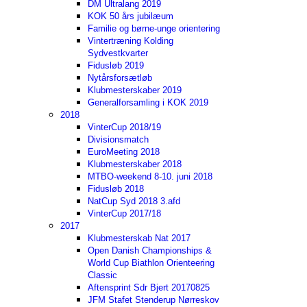
DM Ultralang 2019
KOK 50 års jubilæum
Familie og børne-unge orientering
Vintertræning Kolding
Sydvestkvarter
Fidusløb 2019
Nytårsforsætløb
Klubmesterskaber 2019
Generalforsamling i KOK 2019
2018
VinterCup 2018/19
Divisionsmatch
EuroMeeting 2018
Klubmesterskaber 2018
MTBO-weekend 8-10. juni 2018
Fidusløb 2018
NatCup Syd 2018 3.afd
VinterCup 2017/18
2017
Klubmesterskab Nat 2017
Open Danish Championships &
World Cup Biathlon Orienteering
Classic
Aftensprint Sdr Bjert 20170825
JFM Stafet Stenderup Nørreskov