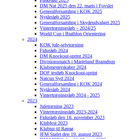
Påskeløb 2025
DM Nat 2025 den 22. marts i Fovslet
Generalforsamling i KOK 2025
Nytårsløb 2025
Generalforsamling i Skydeudvalget 2025
Vintertræningsløb – 2024/25
World Cup i Biathlon Orientering
2024
KOK jule-selvtræning
Fidusløb 2024
DM Knockout-sprint 2024
Divisionsmatch i Marielund Bramdrup
Klubmesterskaber 2024
DOF testløb Knockout-sprint
Natcup Syd 2024
Generalforsamling i KOK 2024
Nytårsløb 2024
Vintertræningsløb 2024 - 2025
2023
Juletræning 2023
Vintertræningsløb 2023-2024
Fidusløb den 18. november 2023
Klubfest 2023
Klubtur til Rømø
JFM Stafet den 19. august 2023