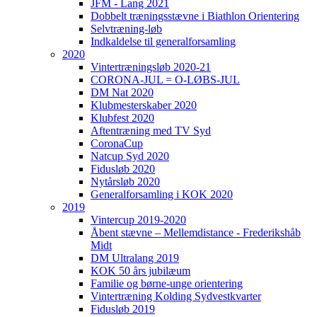
JFM - Lang 2021
Dobbelt træningsstævne i Biathlon Orientering
Selvtræning-løb
Indkaldelse til generalforsamling
2020
Vintertræningsløb 2020-21
CORONA-JUL = O-LØBS-JUL
DM Nat 2020
Klubmesterskaber 2020
Klubfest 2020
Aftentræning med TV Syd
CoronaCup
Natcup Syd 2020
Fidusløb 2020
Nytårsløb 2020
Generalforsamling i KOK 2020
2019
Vintercup 2019-2020
Åbent stævne – Mellemdistance - Frederikshåb
Midt
DM Ultralang 2019
KOK 50 års jubilæum
Familie og børne-unge orientering
Vintertræning Kolding Sydvestkvarter
Fidusløb 2019