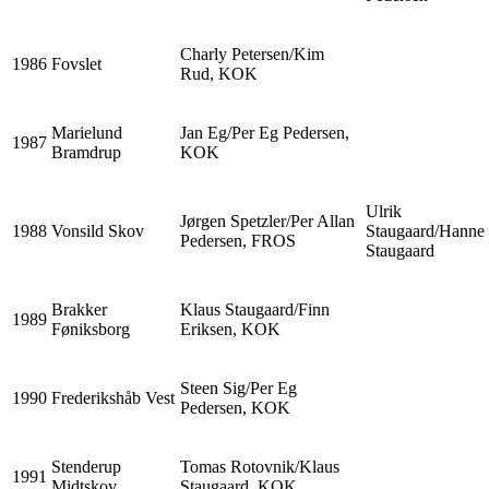
Charly Petersen/Kim
1986
Fovslet
Rud, KOK
Marielund
Jan Eg/Per Eg Pedersen,
1987
Bramdrup
KOK
Ulrik
Jørgen Spetzler/Per Allan
1988
Vonsild Skov
Staugaard/Hanne
Pedersen, FROS
Staugaard
Brakker
Klaus Staugaard/Finn
1989
Føniksborg
Eriksen, KOK
Steen Sig/Per Eg
1990
Frederikshåb Vest
Pedersen, KOK
Stenderup
Tomas Rotovnik/Klaus
1991
Midtskov
Staugaard, KOK