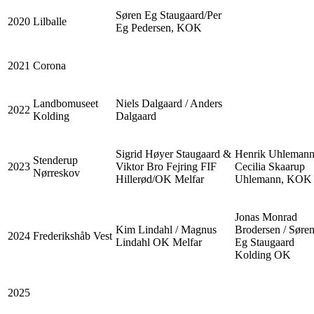
Søren Eg Staugaard/Per
2020
Lilballe
Eg Pedersen, KOK
2021
Corona
Landbomuseet
Niels Dalgaard / Anders
2022
Kolding
Dalgaard
Sigrid Høyer Staugaard &
Henrik Uhlemann
Stenderup
2023
Viktor Bro Fejring FIF
Cecilia Skaarup
Nørreskov
Hillerød/OK Melfar
Uhlemann, KOK
Jonas Monrad
Kim Lindahl / Magnus
Brodersen / Søre
2024
Frederikshåb Vest
Lindahl OK Melfar
Eg Staugaard
Kolding OK
2025