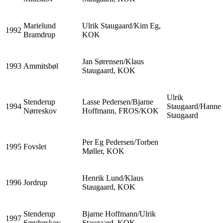
Marielund
Ulrik Staugaard/Kim Eg,
1992
Bramdrup
KOK
Jan Sørensen/Klaus
1993
Ammitsbøl
Staugaard, KOK
Ulrik
Stenderup
Lasse Pedersen/Bjarne
1994
Staugaard/Hanne
Nørreskov
Hoffmann, FROS/KOK
Staugaard
Per Eg Pedersen/Torben
1995
Fovslet
Møller, KOK
Henrik Lund/Klaus
1996
Jordrup
Staugaard, KOK
Stenderup
Bjarne Hoffmann/Ulrik
1997
Sønderskov
Staugaard, KOK