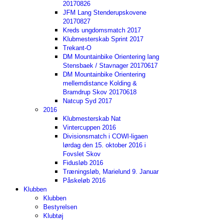
20170826
JFM Lang Stenderupskovene
20170827
Kreds ungdomsmatch 2017
Klubmesterskab Sprint 2017
Trekant-O
DM Mountainbike Orientering lang
Stensbaek / Stavnager 20170617
DM Mountainbike Orientering
mellemdistance Kolding &
Bramdrup Skov 20170618
Natcup Syd 2017
2016
Klubmesterskab Nat
Vintercuppen 2016
Divisionsmatch i COWI-ligaen
lørdag den 15. oktober 2016 i
Fovslet Skov
Fidusløb 2016
Træningsløb, Marielund 9. Januar
Påskeløb 2016
Klubben
Klubben
Bestyrelsen
Klubtøj