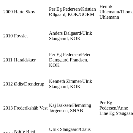
Henrik
Per Eg Pedersen/Kristian
2009
Harte Skov
Uhlemann/Thoma
Øllgaard, KOK/GORM
Uhlemann
Anders Dalgaard/Ulrik
2010
Fovslet
Staugaard, KOK
Per Eg Pedersen/Peter
2011
Haraldskær
Damgaard Frandsen,
KOK
Kenneth Zimmer/Ulrik
2012
Ødis/Drenderup
Staugaard, KOK
Per Eg
Kaj Isaksen/Flemming
2013
Frederikshåb Vest
Pedersen/Anne
Jørgensen, SNAB
Line Eg Staugaar
Ulrik Staugaard/Claus
Nørre Bjert