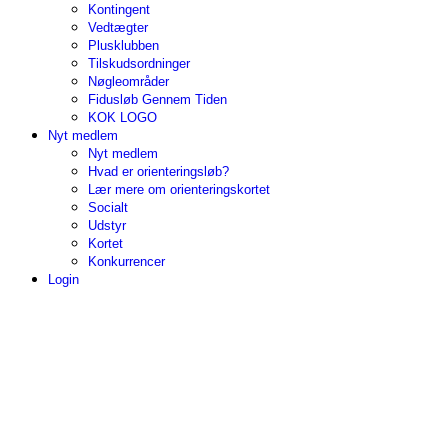
Kontingent
Vedtægter
Plusklubben
Tilskudsordninger
Nøgleområder
Fidusløb Gennem Tiden
KOK LOGO
Nyt medlem
Nyt medlem
Hvad er orienteringsløb?
Lær mere om orienteringskortet
Socialt
Udstyr
Kortet
Konkurrencer
Login