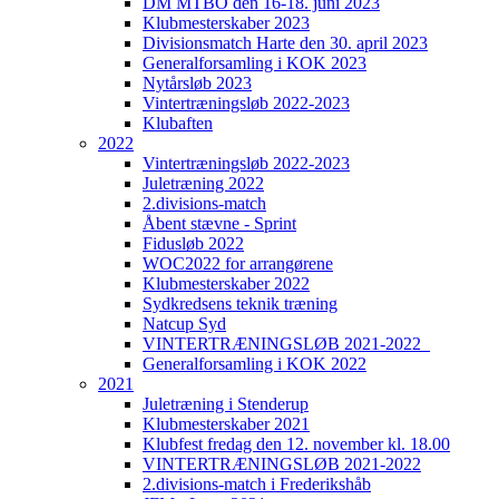
DM MTBO den 16-18. juni 2023
Klubmesterskaber 2023
Divisionsmatch Harte den 30. april 2023
Generalforsamling i KOK 2023
Nytårsløb 2023
Vintertræningsløb 2022-2023
Klubaften
2022
Vintertræningsløb 2022-2023
Juletræning 2022
2.divisions-match
Åbent stævne - Sprint
Fidusløb 2022
WOC2022 for arrangørene
Klubmesterskaber 2022
Sydkredsens teknik træning
Natcup Syd
VINTERTRÆNINGSLØB 2021-2022_
Generalforsamling i KOK 2022
2021
Juletræning i Stenderup
Klubmesterskaber 2021
Klubfest fredag den 12. november kl. 18.00
VINTERTRÆNINGSLØB 2021-2022
2.divisions-match i Frederikshåb