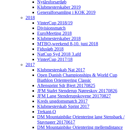
Nytårsforsætløb
Klubmesterskaber 2019
Generalforsamling i KOK 2019
2018
VinterCup 2018/19
Divisionsmatch
EuroMeeting 2018
Klubmesterskaber 2018
MTBO-weekend 8-10. juni 2018
Fidusløb 2018
NatCup Syd 2018 3.afd
VinterCup 2017/18
2017
Klubmesterskab Nat 2017
Open Danish Championships & World Cup
Biathlon Orienteering Classic
Aftensprint Sdr Bjert 20170825
JFM Stafet Stenderup Nørreskov 20170826
JFM Lang Stenderupskovene 20170827
Kreds ungdomsmatch 2017
Klubmesterskab Sprint 2017
Trekant-O
DM Mountainbike Orientering lang Stensbaek /
Stavnager 20170617
DM Mountainbike Orientering mellemdistance