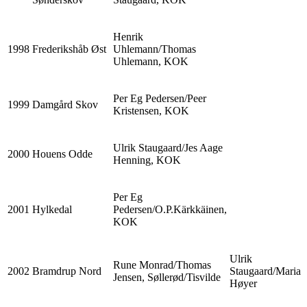
Henrik
1998
Frederikshåb Øst
Uhlemann/Thomas
Uhlemann, KOK
Per Eg Pedersen/Peer
1999
Damgård Skov
Kristensen, KOK
Ulrik Staugaard/Jes Aage
2000
Houens Odde
Henning, KOK
Per Eg
2001
Hylkedal
Pedersen/O.P.Kärkkäinen,
KOK
Ulrik
Rune Monrad/Thomas
2002
Bramdrup Nord
Staugaard/Maria
Jensen, Søllerød/Tisvilde
Høyer