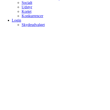
Socialt
Udstyr
Kortet
Konkurrencer
Login
Skydeudvalget