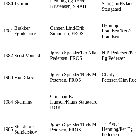
Henning og Torben
1980
Tybrind
Staugaard/Klaus
Kristensen, SNAB
Staugaard
Henning
Brakker
Carsten Lind/Erik
1981
Frandsen/René
Føniksborg
Simonsen, FROS
Frandsen
Jørgen Spetzler/Per Allan
N.P. Pedersen/Per
1982
Seest Vonsild
Pedersen, FROS
Eg Pedersen
Jørgen Spetzler/Niels M.
Charly
1983
Viuf Skov
Petersen, FROS
Petersen/Kim Ru
Christian B.
1984
Skamling
Hansen/Klaus Staugaard,
KOK
Jes Aage
Jørgen Spetzler/Niels M.
Stenderup
1985
Henning/Per Eg
Petersen, FROS
Sønderskov
Pedersen